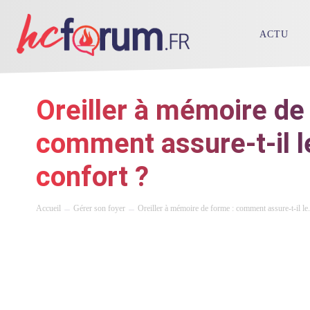
ACTU
Oreiller à mémoire de
comment assure-t-il l
confort ?
Accueil
Gérer son foyer
Oreiller à mémoire de forme : comment assure-t-il le.