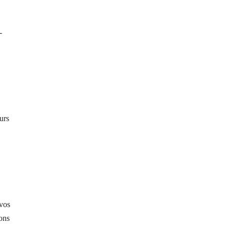
-
urs
 vos
ons