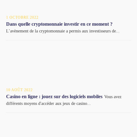
1 OCTOBRE 2022
Dans quelle cryptomonnaie investir en ce moment ?
L’avènement de la cryptomonnaie a permis aux investisseurs de...
10 AOÛT 2022
Casino en ligne : jouez sur des logiciels mobiles
Vous avez
différents moyens d'accéder aux jeux de casino...