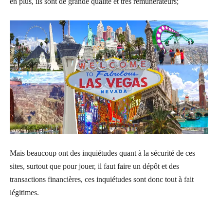
en plus, ils sont de grande qualité et très rémunérateurs;
Mais beaucoup ont des inquiétudes quant à la sécurité de ces
sites, surtout que pour jouer, il faut faire un dépôt et des
transactions financières, ces inquiétudes sont donc tout à fait
légitimes.