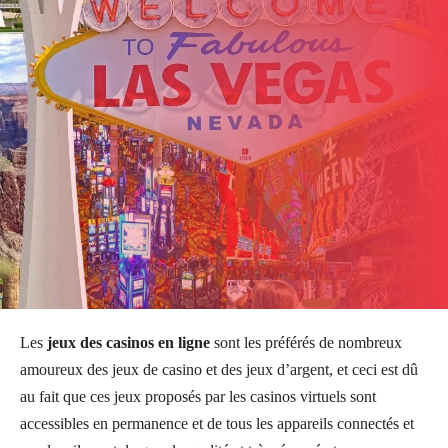
Les
jeux des casinos en ligne
sont les préférés de nombreux
amoureux des jeux de casino et des jeux d’argent, et ceci est dû
au fait que ces jeux proposés par les casinos virtuels sont
accessibles en permanence et de tous les appareils connectés et