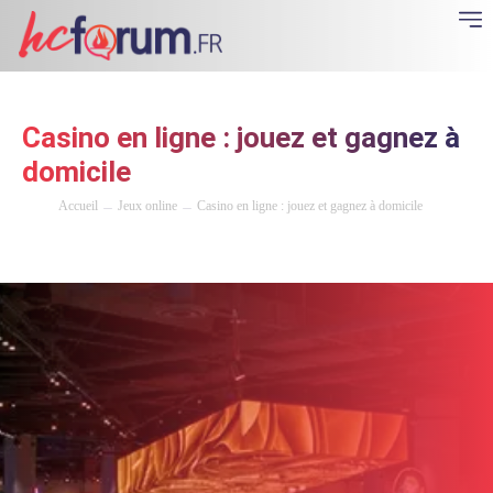
Casino en ligne : jouez et gagnez à
domicile
Accueil
Jeux online
Casino en ligne : jouez et gagnez à domicile