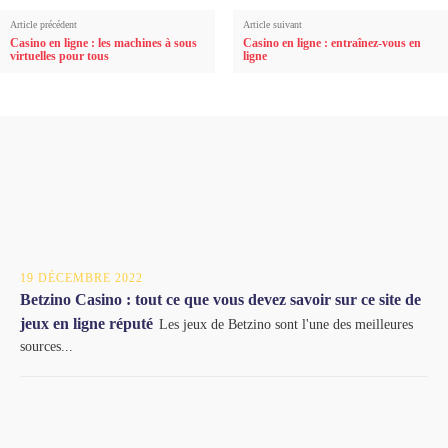
Article précédent
Article suivant
Casino en ligne : les machines à sous
Casino en ligne : entraînez-vous en
virtuelles pour tous
ligne
19 DÉCEMBRE 2022
Betzino Casino : tout ce que vous devez savoir sur ce site de
jeux en ligne réputé
Les jeux de Betzino sont l'une des meilleures
sources...