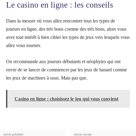
Le casino en ligne : les conseils
Dans la mesure où vous allez rencontrer tous les types de
joueurs en ligne, des très bons comme des très bons, alors vous
avez tout intérêt à bien cibler les types de jeux vers lesquels vous
allez vous tourner.
On recommande aux joueurs débutants et néophytes qui ont
envie de se lancer de commencer par les jeux de hasard comme
les jeux de machines à sous. Mais pas que.
Casino en ligne : choisissez le jeu qui vous convient
Article précédent
Article suivant