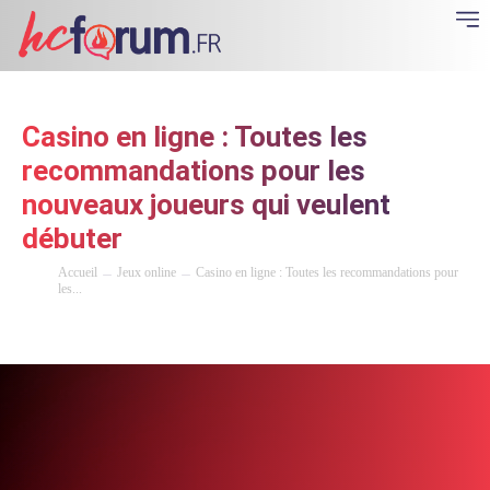
Casino en ligne : Toutes les
recommandations pour les
nouveaux joueurs qui veulent
débuter
Accueil
Jeux online
Casino en ligne : Toutes les recommandations pour
les...