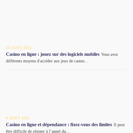
10 AOÛT 2022
Casino en ligne : jouez sur des logiciels mobiles
Vous avez
différents moyens d'accéder aux jeux de casino...
9 AOÛT 2022
Casino en ligne et dépendance : fixez-vous des limites
Il peut
être difficile de résister à l’appel du...