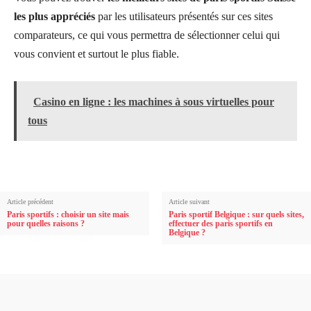
les plus appréciés
par les utilisateurs présentés sur ces sites
comparateurs, ce qui vous permettra de sélectionner celui qui
vous convient et surtout le plus fiable.
Casino en ligne : les machines à sous virtuelles pour
tous
Article précédent
Article suivant
Paris sportifs : choisir un site mais
Paris sportif Belgique : sur quels sites,
pour quelles raisons ?
effectuer des paris sportifs en
Belgique ?