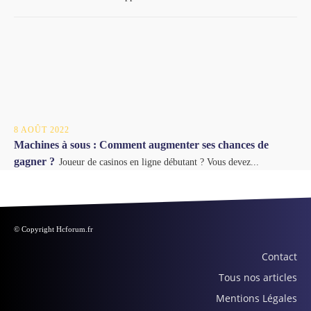
8 AOÛT 2022
Machines à sous : Comment augmenter ses chances de
gagner ?
Joueur de casinos en ligne débutant ? Vous devez...
© Copyright Hcforum.fr
Contact
Tous nos articles
Mentions Légales