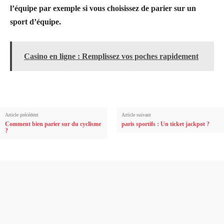
l’équipe par exemple si vous choisissez de parier sur un
sport d’équipe.
Casino en ligne : Remplissez vos poches rapidement
Article précédent
Article suivant
Comment bien parier sur du cyclisme
paris sportifs : Un ticket jackpot ?
?