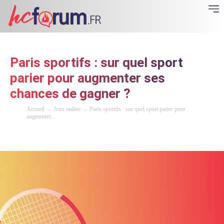
Paris sportifs : sur quel sport
parier pour augmenter ses
chances de gagner ?
Accueil
Jeux online
Paris sportifs : sur quel sport parier pour
augmenter...