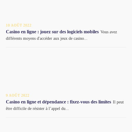
10 AOÛT 2022
Casino en ligne : jouez sur des logiciels mobiles
Vous avez
différents moyens d'accéder aux jeux de casino...
9 AOÛT 2022
Casino en ligne et dépendance : fixez-vous des limites
Il peut
être difficile de résister à l’appel du...